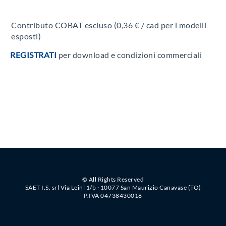
Contributo COBAT escluso (0,36 € / cad per i modelli
esposti)
REGISTRATI
per download e condizioni commerciali
© All Rights Reserved
SAET I.S. srl Via Leinì 1/b · 10077 San Maurizio Canavase (TO)
P.IVA 04738430018