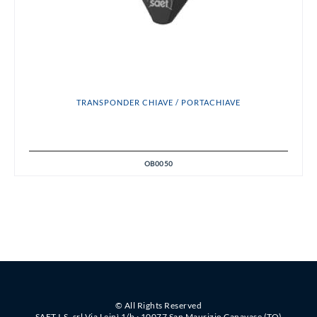
TRANSPONDER CHIAVE / PORTACHIAVE
OB0050
© All Rights Reserved
SAET I.S. srl Via Leinì 1/b · 10077 San Maurizio Canavase (TO)