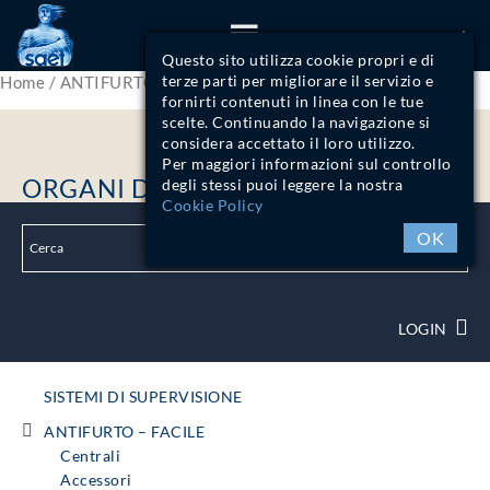
ITA
Questo sito utilizza cookie propri e di
terze parti per migliorare il servizio e
Home
/
ANTIFURTO - FACILE
/ Organi di comando
fornirti contenuti in linea con le tue
scelte. Continuando la navigazione si
considera accettato il loro utilizzo.
Per maggiori informazioni sul controllo
ORGANI DI COMANDO
degli stessi puoi leggere la nostra
Cookie Policy
OK
LOGIN
SISTEMI DI SUPERVISIONE
ANTIFURTO – FACILE
Centrali
Accessori